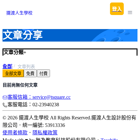
登入
擺渡人生學校
文章分享
文章分類
+
全部
首頁
文章列表
全部文章
免費
付費
預設類別
目前尚無任何文章
客服信箱：service@tsquare.cc
客服電話：02-23940238
© 2026 擺渡人生學校 All Rights Reserved.
擺渡人生設計股份有
限公司
．
統一編號: 53913336
使用者條款
．
隱私權政策